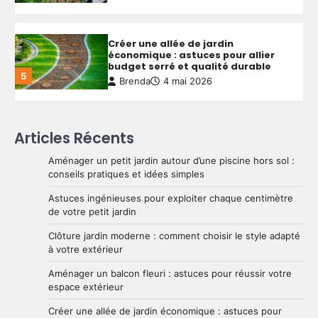
Créer une allée de jardin
économique : astuces pour allier
budget serré et qualité durable
5
Brenda
4 mai 2026
Aménager un petit jardin autour
Articles Récents
d’une piscine hors sol : conseils
pratiques et idées simples
Aménager un petit jardin autour d’une piscine hors sol :
1
Brenda
29 mai 2026
conseils pratiques et idées simples
Astuces ingénieuses pour exploiter chaque centimètre
de votre petit jardin
Astuces ingénieuses pour exploiter
chaque centimètre de votre petit
Clôture jardin moderne : comment choisir le style adapté
jardin
2
à votre extérieur
Brenda
28 mai 2026
Aménager un balcon fleuri : astuces pour réussir votre
espace extérieur
Clôture jardin moderne : comment
Créer une allée de jardin économique : astuces pour
choisir le style adapté à votre