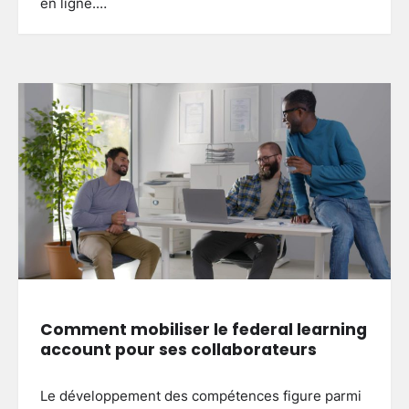
en ligne.…
Clôture jardin moderne : comment
choisir le style adapté à votre
extérieur
3
Brenda
27 mai 2026
Aménager un balcon fleuri :
astuces pour réussir votre espace
extérieur
4
Brenda
5 mai 2026
Créer une allée de jardin
Comment mobiliser le federal learning
économique : astuces pour allier
budget serré et qualité durable
account pour ses collaborateurs
5
Brenda
4 mai 2026
Le développement des compétences figure parmi