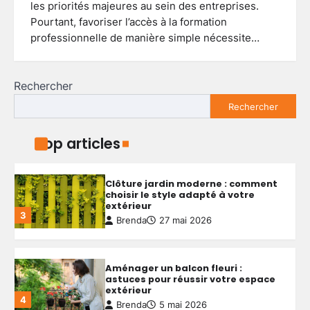
les priorités majeures au sein des entreprises.
Aménager un petit jardin autour
Pourtant, favoriser l’accès à la formation
d’une piscine hors sol : conseils
pratiques et idées simples
professionnelle de manière simple nécessite…
1
Brenda
29 mai 2026
Rechercher
Astuces ingénieuses pour exploiter
Rechercher
chaque centimètre de votre petit
jardin
2
Brenda
28 mai 2026
Top articles
Clôture jardin moderne : comment
choisir le style adapté à votre
extérieur
3
Brenda
27 mai 2026
Aménager un balcon fleuri :
astuces pour réussir votre espace
extérieur
4
Brenda
5 mai 2026