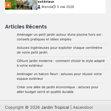
Créer une allée de jardin
économique : astuces pour allier
budget serré et qualité durable
5
Brenda
4 mai 2026
Articles Récents
Aménager un petit jardin autour d’une piscine hors sol :
Aménager un petit jardin autour
conseils pratiques et idées simples
d’une piscine hors sol : conseils
pratiques et idées simples
Astuces ingénieuses pour exploiter chaque centimètre
1
Brenda
29 mai 2026
de votre petit jardin
Clôture jardin moderne : comment choisir le style adapté
à votre extérieur
Astuces ingénieuses pour exploiter
chaque centimètre de votre petit
Aménager un balcon fleuri : astuces pour réussir votre
jardin
espace extérieur
2
Brenda
28 mai 2026
Créer une allée de jardin économique : astuces pour
allier budget serré et qualité durable
Clôture jardin moderne : comment
choisir le style adapté à votre
extérieur
Copyright © 2026
Jardin Tropical
| Ascendoor
3