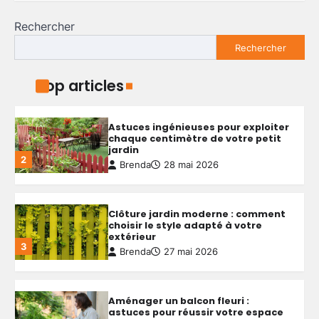
d’une piscine hors sol : conseils
pratiques et idées simples
Rechercher
1
Brenda
29 mai 2026
Rechercher
Astuces ingénieuses pour exploiter
Top articles
chaque centimètre de votre petit
jardin
2
Brenda
28 mai 2026
Clôture jardin moderne : comment
choisir le style adapté à votre
extérieur
3
Brenda
27 mai 2026
Aménager un balcon fleuri :
astuces pour réussir votre espace
extérieur
4
Brenda
5 mai 2026