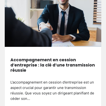
Clôture jardin moderne : comment
choisir le style adapté à votre
extérieur
3
Brenda
27 mai 2026
Aménager un balcon fleuri :
astuces pour réussir votre espace
extérieur
4
Accompagnement en cession
Brenda
5 mai 2026
d’entreprise : la clé d’une transmission
réussie
Créer une allée de jardin
économique : astuces pour allier
L’accompagnement en cession d’entreprise est un
budget serré et qualité durable
5
aspect crucial pour garantir une transmission
Brenda
4 mai 2026
réussie. Que vous soyez un dirigeant planifiant de
céder son…
Aménager un petit jardin autour