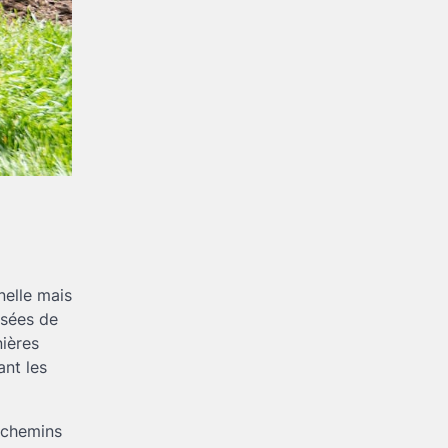
nelle mais
osées de
nières
ant les
s chemins