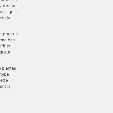
qualité durable
Brenda
4 mai 2026
 verts ou
assage. Il
res du
nt pour un
même des
rifier
igueur
e plantes
 type
lette
ent la