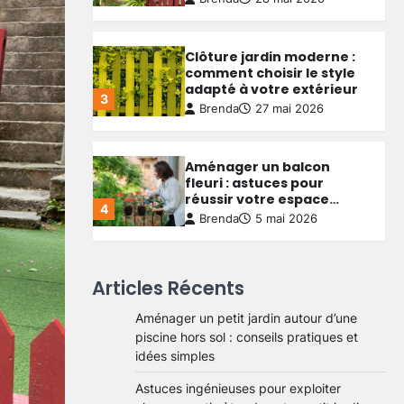
comment choisir le style
adapté à votre extérieur
3
Brenda
27 mai 2026
Aménager un balcon
fleuri : astuces pour
réussir votre espace
4
extérieur
Brenda
5 mai 2026
Créer une allée de jardin
économique : astuces
pour allier budget serré et
5
qualité durable
Brenda
4 mai 2026
Articles Récents
Aménager un petit jardin autour d’une
Aménager un petit jardin
piscine hors sol : conseils pratiques et
autour d’une piscine hors
sol : conseils pratiques et
idées simples
1
idées simples
Brenda
29 mai 2026
Astuces ingénieuses pour exploiter