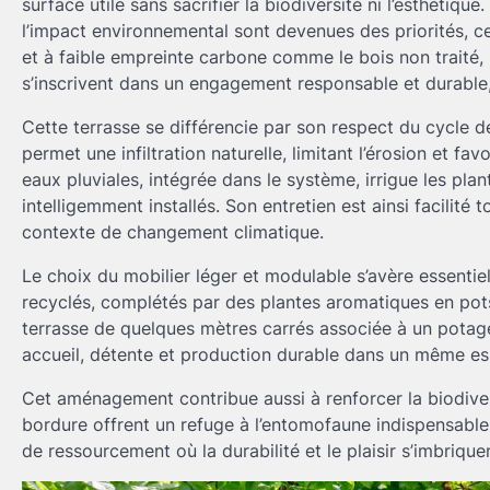
surface utile sans sacrifier la biodiversité ni l’esthétiq
l’impact environnemental sont devenues des priorités, c
et à faible empreinte carbone comme le bois non traité,
s’inscrivent dans un engagement responsable et durable, 
Cette terrasse se différencie par son respect du cycle d
permet une infiltration naturelle, limitant l’érosion et f
eaux pluviales, intégrée dans le système, irrigue les pla
intelligemment installés. Son entretien est ainsi facilit
contexte de changement climatique.
Le choix du mobilier léger et modulable s’avère essentiel
recyclés, complétés par des plantes aromatiques en pots
terrasse de quelques mètres carrés associée à un potag
accueil, détente et production durable dans un même e
Cet aménagement contribue aussi à renforcer la biodivers
bordure offrent un refuge à l’entomofaune indispensable a
de ressourcement où la durabilité et le plaisir s’imbriqu