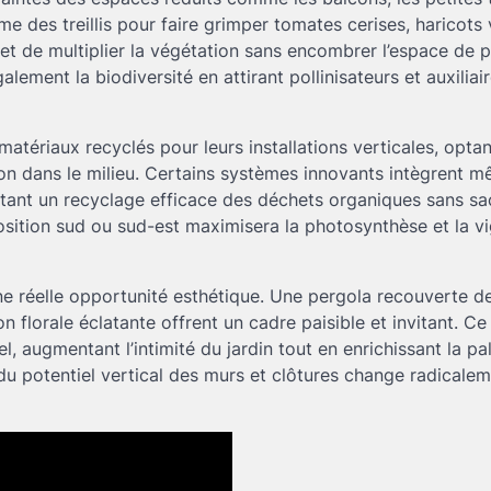
mme des treillis pour faire grimper tomates cerises, haricots
t de multiplier la végétation sans encombrer l’espace de p
alement la biodiversité en attirant pollinisateurs et auxiliai
tériaux recyclés pour leurs installations verticales, opta
ion dans le milieu. Certains systèmes innovants intègrent 
ant un recyclage efficace des déchets organiques sans sac
xposition sud ou sud-est maximisera la photosynthèse et la v
 une réelle opportunité esthétique. Une pergola recouverte d
florale éclatante offrent un cadre paisible et invitant. Ce
 augmentant l’intimité du jardin tout en enrichissant la pa
du potentiel vertical des murs et clôtures change radicalem