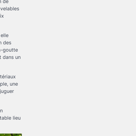
n de
uvelables
ix
elle
on des
à-goutte
nt dans un
atériaux
ple, une
juguer
en
table lieu