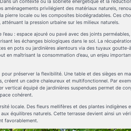
ue. Dans un contexte où la sobriété énergétique et la réductio
es aménagements privilégient des matériaux naturels, reno
 la pierre locale ou les composites biodégradables. Ces cho
atténuant la pression urbaine sur les milieux naturels.
e l’eau : espace ajouré ou pavé avec des joints perméables, 
avorisant les échanges biologiques dans le sol. La récupérati
ntes en pots ou jardinières alentours via des tuyaux goutte-
é tout en maîtrisant la consommation d’eau, un enjeu importa
 pour préserver la flexibilité. Une table et des sièges en m
, créent un cadre chaleureux et multifonctionnel. Par exem
er vertical équipé de jardinières suspendues permet de con
space cohérent.
ité locale. Des fleurs mellifères et des plantes indigènes 
ux équilibres naturels. Cette terrasse devient ainsi un véri
ent favorablement.