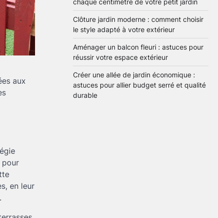
chaque centimètre de votre petit jardin
Astuces ingénieuses pour
Clôture jardin moderne : comment choisir
exploiter chaque
le style adapté à votre extérieur
centimètre de votre petit
2
jardin
Brenda
28 mai 2026
Aménager un balcon fleuri : astuces pour
réussir votre espace extérieur
Clôture jardin moderne :
Créer une allée de jardin économique :
ées aux
comment choisir le style
astuces pour allier budget serré et qualité
es
adapté à votre extérieur
durable
3
Brenda
27 mai 2026
Aménager un balcon
fleuri : astuces pour
égie
réussir votre espace
4
extérieur
r pour
Brenda
5 mai 2026
tte
s, en leur
Créer une allée de jardin
.
économique : astuces
pour allier budget serré et
terrasses
5