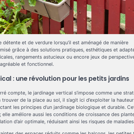
e détente et de verdure lorsqu’il est aménagé de manière
imisé grâce à des solutions pratiques, esthétiques et adapt
ticales, rangements astucieux ou encore jeux de perspectiv
agréable et fonctionnel.
cal : une révolution pour les petits jardins
rré compte, le jardinage vertical s’impose comme une strat
uver de la place au sol, il s’agit ici d’exploiter la hauteu
pectant les principes d’un jardinage biologique et durable. Ce
 elle améliore aussi les conditions de croissance des plante
lation d’air optimale, réduisant ainsi les risques de maladies
raintes des espaces réduits comme les balcons, les petites 