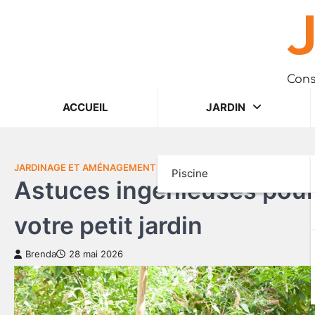
J
Skip
to
content
Cons
ACCUEIL
JARDIN
JARDINAGE ET AMÉNAGEMENT PAYSAGER
Piscine
Astuces ingénieuses pour
votre petit jardin
Brenda
28 mai 2026