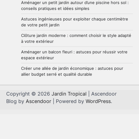
Aménager un petit jardin autour d’une piscine hors sol :
1
Brenda
29 mai 2026
conseils pratiques et idées simples
Astuces ingénieuses pour exploiter chaque centimètre
de votre petit jardin
Astuces ingénieuses pour exploiter
chaque centimètre de votre petit
Clôture jardin moderne : comment choisir le style adapté
jardin
2
à votre extérieur
Brenda
28 mai 2026
Aménager un balcon fleuri : astuces pour réussir votre
espace extérieur
Clôture jardin moderne : comment
Créer une allée de jardin économique : astuces pour
choisir le style adapté à votre
allier budget serré et qualité durable
extérieur
3
Brenda
27 mai 2026
Copyright © 2026
Jardin Tropical
| Ascendoor
Blog by
Ascendoor
| Powered by
WordPress
.
Aménager un balcon fleuri :
astuces pour réussir votre espace
extérieur
4
Brenda
5 mai 2026