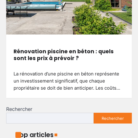
Aménager un balcon fleuri :
astuces pour réussir votre espace
extérieur
4
Brenda
5 mai 2026
Créer une allée de jardin
économique : astuces pour allier
budget serré et qualité durable
Rénovation piscine en béton : quels
5
Brenda
4 mai 2026
sont les prix à prévoir ?
La rénovation d’une piscine en béton représente
Aménager un petit jardin autour
un investissement significatif, que chaque
d’une piscine hors sol : conseils
pratiques et idées simples
propriétaire se doit de bien anticiper. Les coûts…
1
Brenda
29 mai 2026
Rechercher
Astuces ingénieuses pour exploiter
Rechercher
chaque centimètre de votre petit
jardin
2
Brenda
28 mai 2026
Top articles