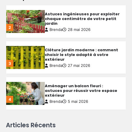
Clôture jardin moderne : comment
choisir le style adapté à votre
extérieur
3
Brenda
27 mai 2026
Aménager un balcon fleuri :
astuces pour réussir votre espace
extérieur
4
Brenda
5 mai 2026
Créer une allée de jardin
économique : astuces pour allier
budget serré et qualité durable
5
Brenda
4 mai 2026
Aménager un petit jardin autour
Articles Récents
d’une piscine hors sol : conseils
pratiques et idées simples