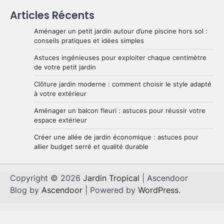
Articles Récents
Aménager un petit jardin autour
d’une piscine hors sol : conseils
Aménager un petit jardin autour d’une piscine hors sol :
pratiques et idées simples
conseils pratiques et idées simples
1
Brenda
29 mai 2026
Astuces ingénieuses pour exploiter chaque centimètre
de votre petit jardin
Astuces ingénieuses pour exploiter
Clôture jardin moderne : comment choisir le style adapté
chaque centimètre de votre petit
à votre extérieur
jardin
2
Brenda
28 mai 2026
Aménager un balcon fleuri : astuces pour réussir votre
espace extérieur
Créer une allée de jardin économique : astuces pour
Clôture jardin moderne : comment
allier budget serré et qualité durable
choisir le style adapté à votre
extérieur
3
Brenda
27 mai 2026
Copyright © 2026
Jardin Tropical
| Ascendoor
Blog by
Ascendoor
| Powered by
WordPress
.
Aménager un balcon fleuri :
astuces pour réussir votre espace
extérieur