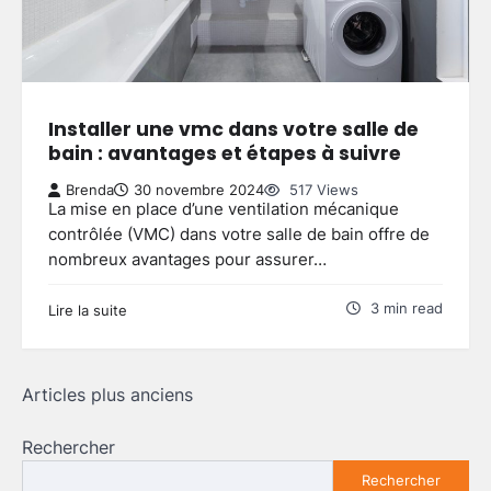
3
Brenda
27 mai 2026
Aménager un balcon fleuri :
astuces pour réussir votre espace
extérieur
Installer une vmc dans votre salle de
4
Brenda
5 mai 2026
bain : avantages et étapes à suivre
Brenda
30 novembre 2024
517 Views
La mise en place d’une ventilation mécanique
Créer une allée de jardin
contrôlée (VMC) dans votre salle de bain offre de
économique : astuces pour allier
budget serré et qualité durable
nombreux avantages pour assurer…
5
Brenda
4 mai 2026
3 min read
Lire la suite
Aménager un petit jardin autour
d’une piscine hors sol : conseils
pratiques et idées simples
Navigation
Articles plus anciens
1
Brenda
29 mai 2026
des
Rechercher
articles
Rechercher
Astuces ingénieuses pour exploiter