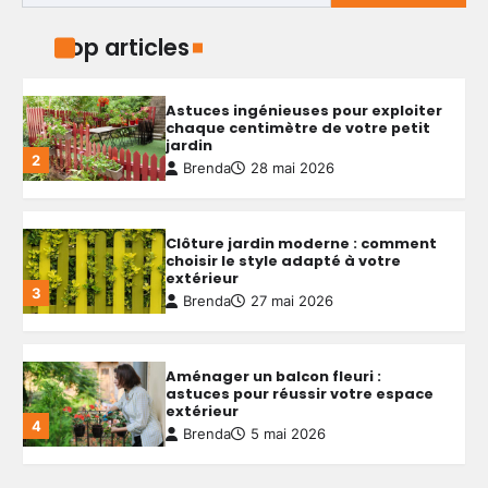
chaque centimètre de votre petit
jardin
Top articles
2
Brenda
28 mai 2026
Clôture jardin moderne : comment
choisir le style adapté à votre
extérieur
3
Brenda
27 mai 2026
Aménager un balcon fleuri :
astuces pour réussir votre espace
extérieur
4
Brenda
5 mai 2026
Créer une allée de jardin
économique : astuces pour allier
budget serré et qualité durable
5
Brenda
4 mai 2026