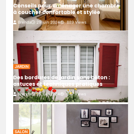
Conseils pour aménager une chambre
à coucher confortable et stylée
Brenda
29 juin 2024
889 Views
JARDIN
Des bordures de jardin sans béton :
astuces et techniques pratiques
Brenda
25 juin 2024
847 Views
SALON