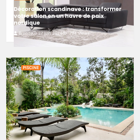
Décoration scandinave : transformer
votre salon en un havre de paix
nordique
Brenda
27 juin 2024
794 Views
PISCINE