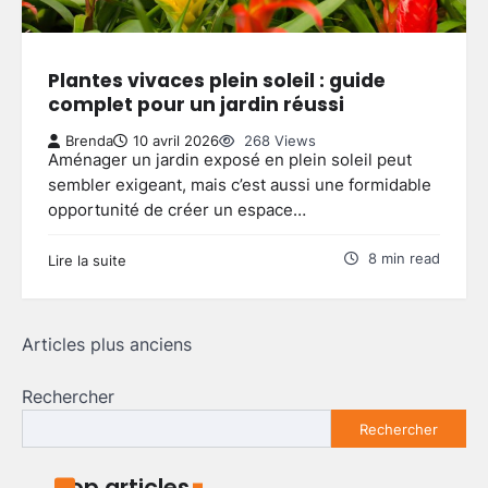
Aménager un balcon fleuri :
astuces pour réussir votre espace
extérieur
4
Plantes vivaces plein soleil : guide
Brenda
5 mai 2026
complet pour un jardin réussi
Brenda
10 avril 2026
268 Views
Créer une allée de jardin
Aménager un jardin exposé en plein soleil peut
économique : astuces pour allier
sembler exigeant, mais c’est aussi une formidable
budget serré et qualité durable
5
opportunité de créer un espace…
Brenda
4 mai 2026
8 min read
Lire la suite
Aménager un petit jardin autour
d’une piscine hors sol : conseils
pratiques et idées simples
1
Navigation
Articles plus anciens
Brenda
29 mai 2026
des
Rechercher
articles
Astuces ingénieuses pour exploiter
Rechercher
chaque centimètre de votre petit
jardin
2
Brenda
28 mai 2026
Top articles