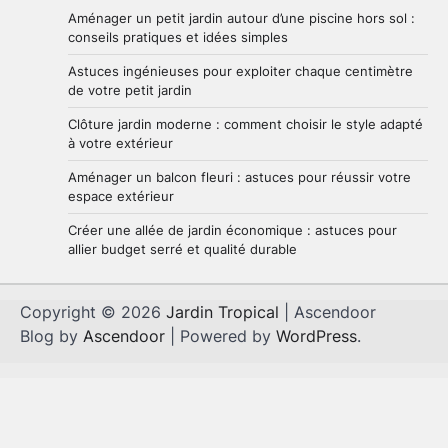
pratiques et idées simples
Aménager un petit jardin autour d’une piscine hors sol :
1
Brenda
29 mai 2026
conseils pratiques et idées simples
Astuces ingénieuses pour exploiter chaque centimètre
de votre petit jardin
Astuces ingénieuses pour exploiter
chaque centimètre de votre petit
Clôture jardin moderne : comment choisir le style adapté
jardin
2
à votre extérieur
Brenda
28 mai 2026
Aménager un balcon fleuri : astuces pour réussir votre
espace extérieur
Clôture jardin moderne : comment
Créer une allée de jardin économique : astuces pour
choisir le style adapté à votre
allier budget serré et qualité durable
extérieur
3
Brenda
27 mai 2026
Copyright © 2026
Jardin Tropical
| Ascendoor
Blog by
Ascendoor
| Powered by
WordPress
.
Aménager un balcon fleuri :
astuces pour réussir votre espace
extérieur
4
Brenda
5 mai 2026