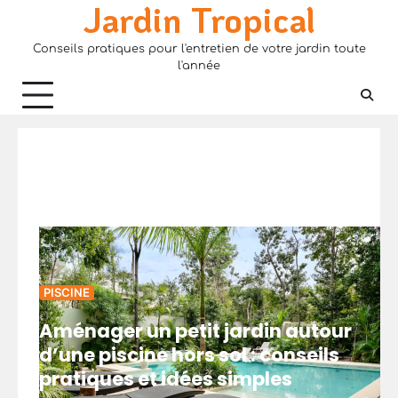
Jardin Tropical
Skip
to
Conseils pratiques pour l'entretien de votre jardin toute
content
l'année
PISCINE
Aménager un petit jardin autour
d’une piscine hors sol : conseils
pratiques et idées simples