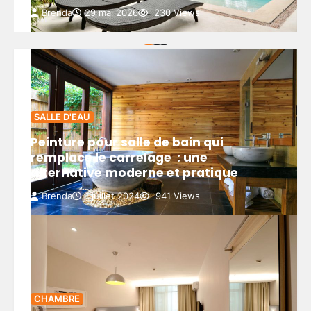
Brenda
29 mai 2026
230 Views
SALLE D'EAU
Peinture pour salle de bain qui
remplace le carrelage : une
alternative moderne et pratique
Brenda
1 juillet 2024
941 Views
CHAMBRE