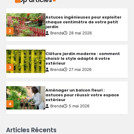
Clôture jardin moderne : comment
choisir le style adapté à votre
extérieur
3
Brenda
27 mai 2026
Aménager un balcon fleuri :
astuces pour réussir votre espace
extérieur
4
Brenda
5 mai 2026
Créer une allée de jardin
économique : astuces pour allier
budget serré et qualité durable
5
Brenda
4 mai 2026
Aménager un petit jardin autour
Articles Récents
d’une piscine hors sol : conseils