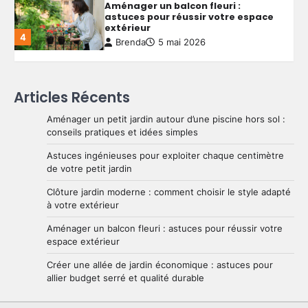
Aménager un balcon fleuri :
astuces pour réussir votre espace
extérieur
4
Brenda
5 mai 2026
Créer une allée de jardin
Articles Récents
économique : astuces pour allier
budget serré et qualité durable
Aménager un petit jardin autour d’une piscine hors sol :
5
Brenda
4 mai 2026
conseils pratiques et idées simples
Astuces ingénieuses pour exploiter chaque centimètre
de votre petit jardin
Aménager un petit jardin autour
d’une piscine hors sol : conseils
Clôture jardin moderne : comment choisir le style adapté
pratiques et idées simples
1
à votre extérieur
Brenda
29 mai 2026
Aménager un balcon fleuri : astuces pour réussir votre
espace extérieur
Astuces ingénieuses pour exploiter
Créer une allée de jardin économique : astuces pour
chaque centimètre de votre petit
allier budget serré et qualité durable
jardin
2
Brenda
28 mai 2026