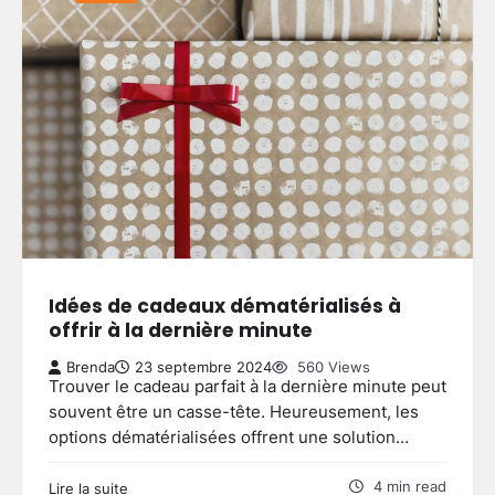
Clôture jardin moderne : comment
choisir le style adapté à votre
extérieur
3
Brenda
27 mai 2026
Idées de cadeaux dématérialisés à
Aménager un balcon fleuri :
offrir à la dernière minute
astuces pour réussir votre espace
extérieur
Brenda
23 septembre 2024
560 Views
4
Brenda
5 mai 2026
Trouver le cadeau parfait à la dernière minute peut
souvent être un casse-tête. Heureusement, les
options dématérialisées offrent une solution…
Créer une allée de jardin
économique : astuces pour allier
4 min read
Lire la suite