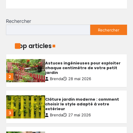
budget serré et qualité durable
5
Brenda
4 mai 2026
Rechercher
Aménager un petit jardin autour
Rechercher
d’une piscine hors sol : conseils
pratiques et idées simples
1
Brenda
29 mai 2026
Top articles
Astuces ingénieuses pour exploiter
chaque centimètre de votre petit
jardin
2
Brenda
28 mai 2026
Clôture jardin moderne : comment
choisir le style adapté à votre
extérieur
3
Brenda
27 mai 2026