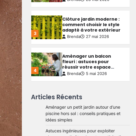
Aménager un balcon
fleuri : astuces pour
réussir votre espace
4
extérieur
Brenda
5 mai 2026
Créer une allée de jardin
économique : astuces
pour allier budget serré et
5
qualité durable
Brenda
4 mai 2026
Aménager un petit jardin
Articles Récents
autour d’une piscine hors
sol : conseils pratiques et
Aménager un petit jardin autour d’une
1
idées simples
Brenda
29 mai 2026
piscine hors sol : conseils pratiques et
idées simples
Astuces ingénieuses pour
Astuces ingénieuses pour exploiter
exploiter chaque