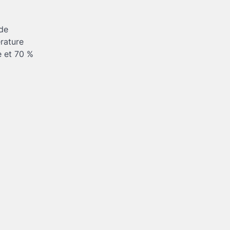
 de
érature
e et 70 %