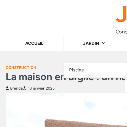
J
Skip
to
content
Cons
ACCUEIL
JARDIN
CONSTRUCTION
Piscine
La maison en argile : un h
Brenda
10 janvier 2025