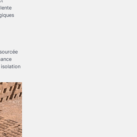
ct
lente
ogiques
osourcée
mance
 isolation