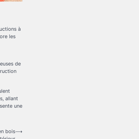
uctions à
ore les
ieuses de
truction
ulent
s, allant
ésente une
en bois
⟶
térieur