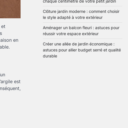
chaque centimètre de votre petit jardin
centimètre de votre petit
2
jardin
Clôture jardin moderne : comment choisir
Brenda
28 mai 2026
le style adapté à votre extérieur
 et
Aménager un balcon fleuri : astuces pour
Clôture jardin moderne :
s
réussir votre espace extérieur
comment choisir le style
adapté à votre extérieur
maison en
3
Créer une allée de jardin économique :
Brenda
27 mai 2026
able.
astuces pour allier budget serré et qualité
durable
Aménager un balcon
fleuri : astuces pour
’un
réussir votre espace
4
extérieur
argile est
Brenda
5 mai 2026
onséquent,
Créer une allée de jardin
économique : astuces
pour allier budget serré et
5
qualité durable
Brenda
4 mai 2026