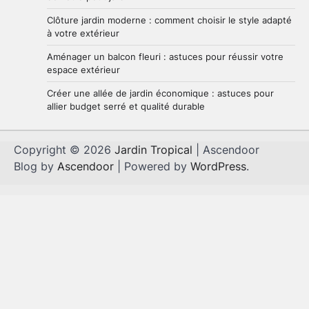
Aménager un petit jardin autour
d’une piscine hors sol : conseils
Clôture jardin moderne : comment choisir le style adapté
pratiques et idées simples
1
à votre extérieur
Brenda
29 mai 2026
Aménager un balcon fleuri : astuces pour réussir votre
espace extérieur
Astuces ingénieuses pour exploiter
Créer une allée de jardin économique : astuces pour
chaque centimètre de votre petit
allier budget serré et qualité durable
jardin
2
Brenda
28 mai 2026
Copyright © 2026
Jardin Tropical
| Ascendoor
Blog by
Ascendoor
| Powered by
WordPress
.
Clôture jardin moderne : comment
choisir le style adapté à votre
extérieur
3
Brenda
27 mai 2026
Aménager un balcon fleuri :
astuces pour réussir votre espace
extérieur
4
Brenda
5 mai 2026