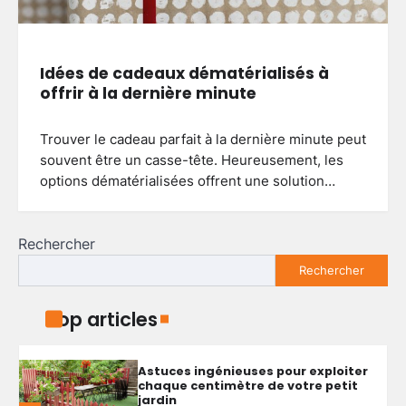
Aménager un balcon fleuri :
astuces pour réussir votre espace
extérieur
Idées de cadeaux dématérialisés à
4
Brenda
5 mai 2026
offrir à la dernière minute
Trouver le cadeau parfait à la dernière minute peut
Créer une allée de jardin
souvent être un casse-tête. Heureusement, les
économique : astuces pour allier
budget serré et qualité durable
options dématérialisées offrent une solution…
5
Brenda
4 mai 2026
Rechercher
Aménager un petit jardin autour
Rechercher
d’une piscine hors sol : conseils
pratiques et idées simples
1
Brenda
29 mai 2026
Top articles
Astuces ingénieuses pour exploiter
chaque centimètre de votre petit
jardin