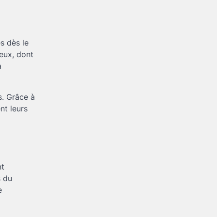
Créer une allée de jardin
économique : astuces
pour allier budget serré et
5
qualité durable
Brenda
4 mai 2026
s dès le
ieux, dont
a
s. Grâce à
nt leurs
nt
s du
e