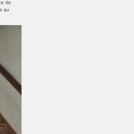
te de
is au