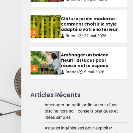
Clôture jardin moderne :
comment choisir le style
adapté à votre extérieur
3
Brenda
27 mai 2026
Aménager un balcon
fleuri : astuces pour
réussir votre espace
4
extérieur
Brenda
5 mai 2026
Créer une allée de jardin
Articles Récents
économique : astuces
pour allier budget serré et
Aménager un petit jardin autour d’une
5
qualité durable
Brenda
4 mai 2026
piscine hors sol : conseils pratiques et
idées simples
Aménager un petit jardin
Astuces ingénieuses pour exploiter
autour d’une piscine hors