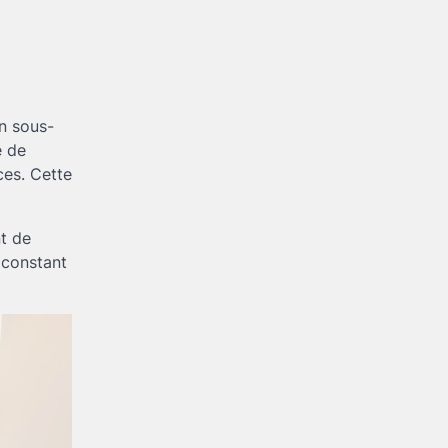
en sous-
e de
ces. Cette
t de
 constant