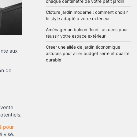
chaque centimètre de votre petit jardin
sol : conseils pratiques et
1
idées simples
Brenda
29 mai 2026
Clôture jardin moderne : comment choisir
le style adapté à votre extérieur
Aménager un balcon fleuri : astuces pour
Astuces ingénieuses pour
réussir votre espace extérieur
exploiter chaque
centimètre de votre petit
2
Créer une allée de jardin économique :
jardin
Brenda
28 mai 2026
ante aux
astuces pour allier budget serré et qualité
durable
Clôture jardin moderne :
on de
comment choisir le style
adapté à votre extérieur
3
Brenda
27 mai 2026
Aménager un balcon
 vente
fleuri : astuces pour
otentiels.
réussir votre espace
4
extérieur
Brenda
5 mai 2026
é pour
é visé.