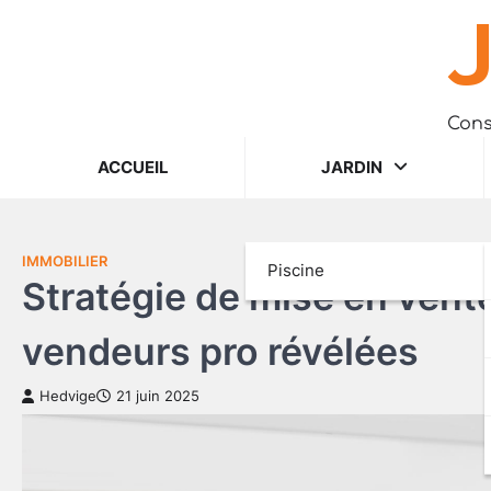
J
Skip
to
content
Cons
ACCUEIL
JARDIN
IMMOBILIER
Piscine
Stratégie de mise en vent
vendeurs pro révélées
Hedvige
21 juin 2025