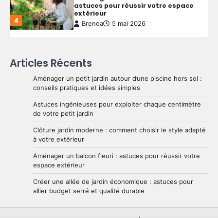
économique : astuces pour allier
budget serré et qualité durable
5
Brenda
4 mai 2026
Aménager un petit jardin autour
Articles Récents
d’une piscine hors sol : conseils
pratiques et idées simples
Aménager un petit jardin autour d’une piscine hors sol :
1
Brenda
29 mai 2026
conseils pratiques et idées simples
Astuces ingénieuses pour exploiter chaque centimètre
de votre petit jardin
Astuces ingénieuses pour exploiter
chaque centimètre de votre petit
Clôture jardin moderne : comment choisir le style adapté
jardin
2
à votre extérieur
Brenda
28 mai 2026
Aménager un balcon fleuri : astuces pour réussir votre
espace extérieur
Clôture jardin moderne : comment
Créer une allée de jardin économique : astuces pour
choisir le style adapté à votre
allier budget serré et qualité durable
extérieur
3
Brenda
27 mai 2026