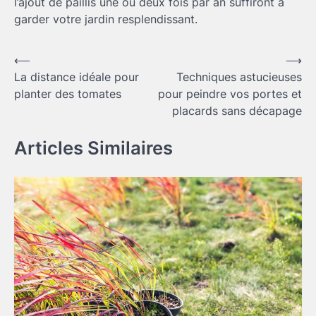
l’ajout de paillis une ou deux fois par an suffiront à
garder votre jardin resplendissant.
Navigation
⟵
⟶
La distance idéale pour
Techniques astucieuses
de
planter des tomates
pour peindre vos portes et
l’article
placards sans décapage
Articles Similaires