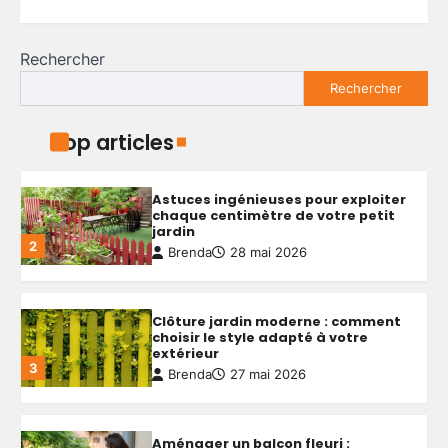
1
Brenda
29 mai 2026
Rechercher
Astuces ingénieuses pour exploiter
Rechercher
chaque centimètre de votre petit
jardin
2
Brenda
28 mai 2026
Top articles
Clôture jardin moderne : comment
choisir le style adapté à votre
extérieur
3
Brenda
27 mai 2026
Aménager un balcon fleuri :
astuces pour réussir votre espace
extérieur
4
Brenda
5 mai 2026
Créer une allée de jardin