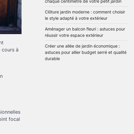
exploiter chaque
chaque centimètre de votre petit jardin
centimètre de votre petit
2
jardin
Clôture jardin moderne : comment choisir
Brenda
28 mai 2026
le style adapté à votre extérieur
Aménager un balcon fleuri : astuces pour
Clôture jardin moderne :
réussir votre espace extérieur
comment choisir le style
adapté à votre extérieur
nt
3
Créer une allée de jardin économique :
Brenda
27 mai 2026
e cours à
astuces pour allier budget serré et qualité
durable
Aménager un balcon
fleuri : astuces pour
on
réussir votre espace
4
extérieur
Brenda
5 mai 2026
Créer une allée de jardin
économique : astuces
ionnelles
pour allier budget serré et
5
int focal
qualité durable
Brenda
4 mai 2026