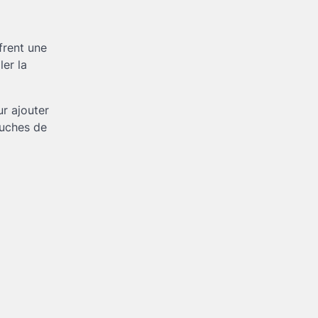
ffrent une
er la
ur ajouter
ouches de