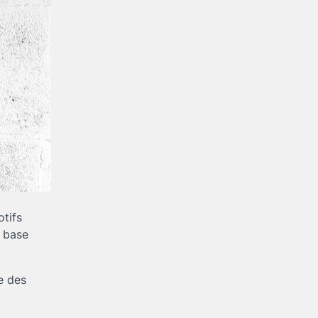
otifs
e base
e des