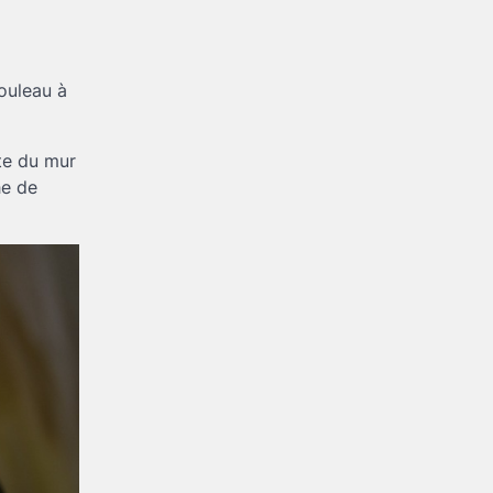
ouleau à
ste du mur
he de