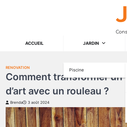
J
Skip
to
content
Cons
ACCUEIL
JARDIN
RENOVATION
Piscine
Comment transformer un 
d’art avec un rouleau ?
Brenda
3 août 2024