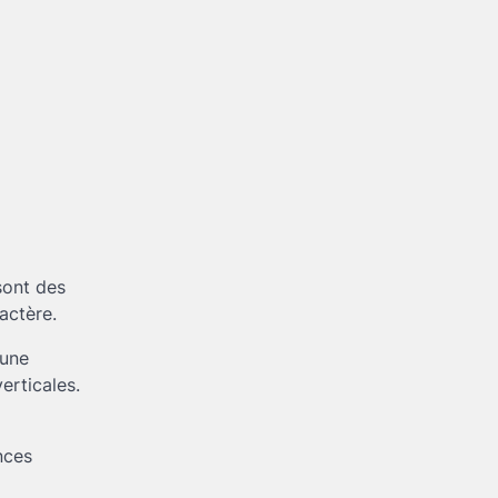
sont des
actère.
 une
erticales.
nces