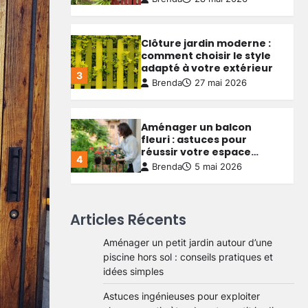
Brenda
27 mai 2026
Aménager un balcon
fleuri : astuces pour
réussir votre espace
4
extérieur
Brenda
5 mai 2026
Créer une allée de jardin
économique : astuces
pour allier budget serré et
5
qualité durable
Brenda
4 mai 2026
Aménager un petit jardin
Articles Récents
autour d’une piscine hors
sol : conseils pratiques et
Aménager un petit jardin autour d’une
1
idées simples
Brenda
29 mai 2026
piscine hors sol : conseils pratiques et
idées simples
Astuces ingénieuses pour
Astuces ingénieuses pour exploiter