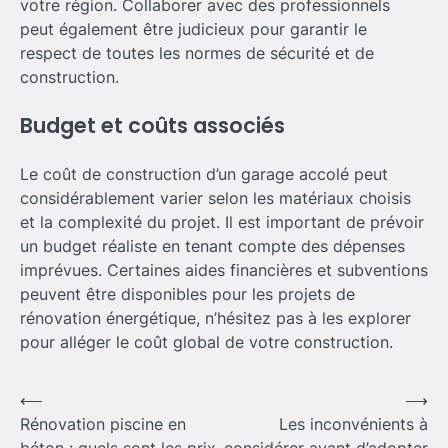
votre région. Collaborer avec des professionnels
peut également être judicieux pour garantir le
respect de toutes les normes de sécurité et de
construction.
Budget et coûts associés
Clôture jardin moderne : comment
Le coût de construction d’un garage accolé peut
choisir le style adapté à votre
considérablement varier selon les matériaux choisis
extérieur
3
et la complexité du projet. Il est important de prévoir
Brenda
27 mai 2026
un budget réaliste en tenant compte des dépenses
imprévues. Certaines aides financières et subventions
peuvent être disponibles pour les projets de
Aménager un balcon fleuri :
astuces pour réussir votre espace
rénovation énergétique, n’hésitez pas à les explorer
extérieur
pour alléger le coût global de votre construction.
4
Brenda
5 mai 2026
Navigation
⟵
⟶
Créer une allée de jardin
Rénovation piscine en
Les inconvénients à
de
économique : astuces pour allier
béton : quels sont les prix
considérer avant d’adopter