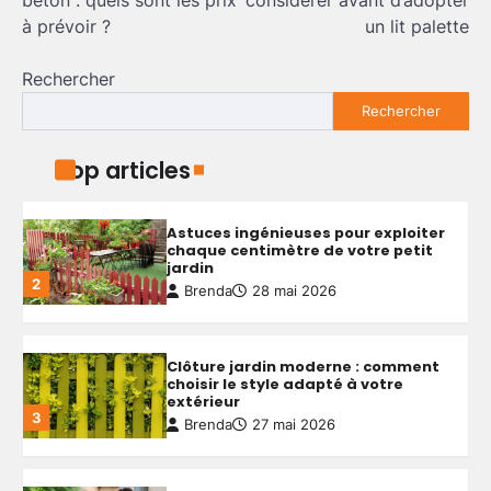
budget serré et qualité durable
l’article
5
à prévoir ?
un lit palette
Brenda
4 mai 2026
Rechercher
Aménager un petit jardin autour
Rechercher
d’une piscine hors sol : conseils
pratiques et idées simples
1
Brenda
29 mai 2026
Top articles
Astuces ingénieuses pour exploiter
chaque centimètre de votre petit
jardin
2
Brenda
28 mai 2026
Clôture jardin moderne : comment
choisir le style adapté à votre
extérieur
3
Brenda
27 mai 2026