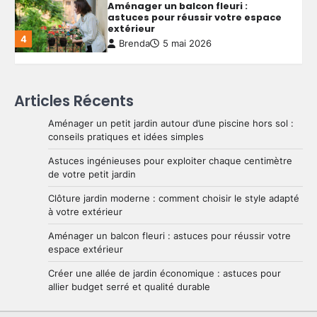
Aménager un balcon fleuri :
astuces pour réussir votre espace
extérieur
4
Brenda
5 mai 2026
Créer une allée de jardin
Articles Récents
économique : astuces pour allier
budget serré et qualité durable
Aménager un petit jardin autour d’une piscine hors sol :
5
Brenda
4 mai 2026
conseils pratiques et idées simples
Astuces ingénieuses pour exploiter chaque centimètre
de votre petit jardin
Aménager un petit jardin autour
d’une piscine hors sol : conseils
Clôture jardin moderne : comment choisir le style adapté
pratiques et idées simples
1
à votre extérieur
Brenda
29 mai 2026
Aménager un balcon fleuri : astuces pour réussir votre
espace extérieur
Astuces ingénieuses pour exploiter
Créer une allée de jardin économique : astuces pour
chaque centimètre de votre petit
allier budget serré et qualité durable
jardin
2
Brenda
28 mai 2026